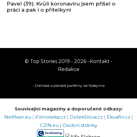
Pavel (39): Kvůli koronaviru jsem přišel o
práci a pak i o přítelkyni
© Top Stories 2019 - 2026 •
Kontakt
•
Redakce
• Dámské a pánské
parfémy
od Yodeyma
Související magazíny a doporučené odkazy:
Netflixer.eu
|
iFilmoteka.cz
|
DotekSlova.cz
|
Ekoafin.cz
|
CZIN.eu
|
Osobní stránky