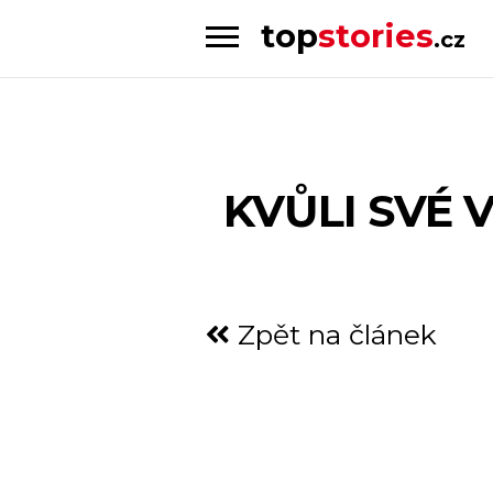
top
stories
.cz
Skip
Skip
to
to
Příběhy
navigation
content
od
lidí
pro
KVŮLI SVÉ 
lidi
Zpět na článek