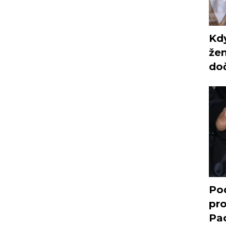
Kdy
žen
do
Po
pro
Pac