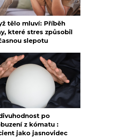
ž tělo mluví: Příběh
y, které stres způsobil
časnou slepotu
divuhodnost po
buzení z kómatu :
ient jako jasnovidec