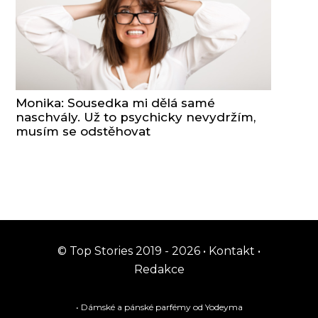
Monika: Sousedka mi dělá samé
naschvály. Už to psychicky nevydržím,
musím se odstěhovat
© Top Stories 2019 - 2026 •
Kontakt
•
Redakce
• Dámské a pánské
parfémy
od Yodeyma